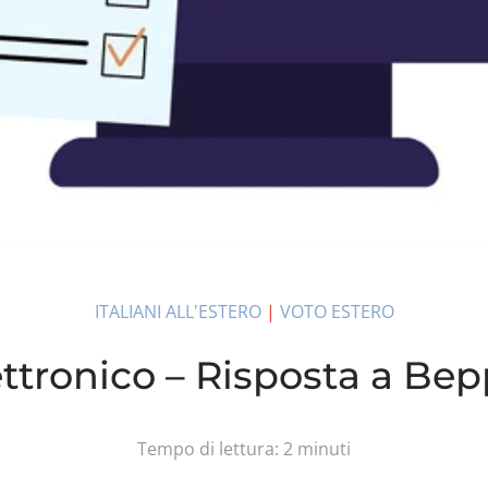
ITALIANI ALL'ESTERO
|
VOTO ESTERO
ttronico – Risposta a Bep
Tempo di lettura:
2
minuti