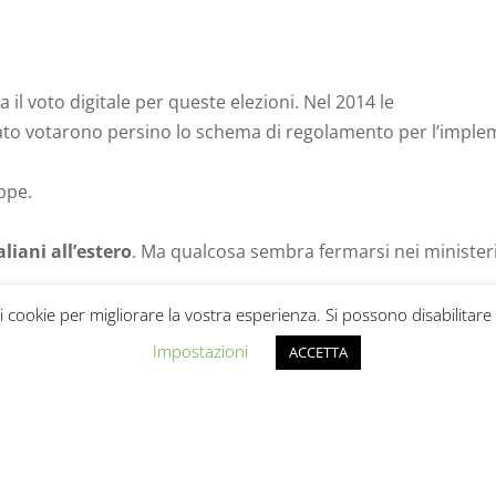
 il voto digitale per queste elezioni. Nel 2014 le
ato votarono persino lo schema di regolamento per l’impleme
ppe.
taliani all’estero
. Ma qualcosa sembra fermarsi nei ministeri
 i cookie per migliorare la vostra esperienza. Si possono disabilit
e nei ministeri, se poi non riusciamo ad incidere su cose co
Impostazioni
ACCETTA
ndo di 1 milione di euro per avviare una sperimentazione
decreto attuativo, e
questo fondo non si può utilizzare.
 di Stato per l’interno, rispondendo a un’interrogazione sul