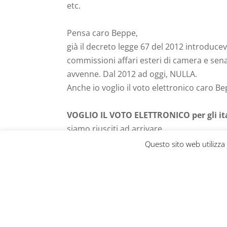
etc.
Pensa caro Beppe,
già il decreto legge 67 del 2012 introduceva
commissioni affari esteri di camera e sen
avvenne. Dal 2012 ad oggi, NULLA.
Anche io voglio il voto elettronico caro Be
VOGLIO IL VOTO ELETTRONICO
per gli i
siamo riusciti ad arrivare.
Questo sito web utilizza
Cosa serve arrivare al governo, ed entrar
La legge di bilancio 2020 ha istituito un
fo
notizia, se non fosse che manca ancora il 
Nel mese di maggio 2020 il Sottosegretario