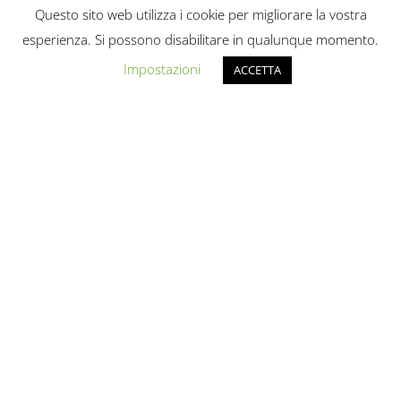
Questo sito web utilizza i cookie per migliorare la vostra
esperienza. Si possono disabilitare in qualunque momento.
Impostazioni
ACCETTA
RIEPILOGO ATTIVITÀ
La mia attività parlamentare
In quest'articolo, il riepilogo della mia
attività parlamentare nel corso della XVIII
Legislatura (2018-2022)....
LEGGI TUTTO