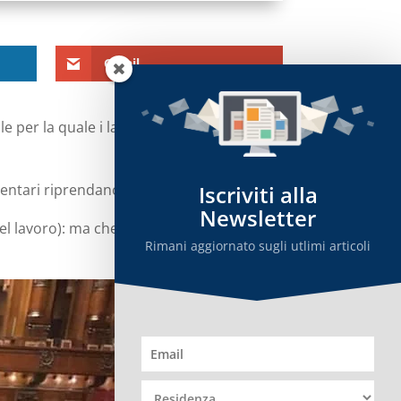
Gmail
e per la quale i lavori d’aula alla Camera
amentari riprendano settimana prossima.
Iscriviti alla
Newsletter
el lavoro): ma che le sedute con votazioni
Rimani aggiornato sugli utlimi articoli