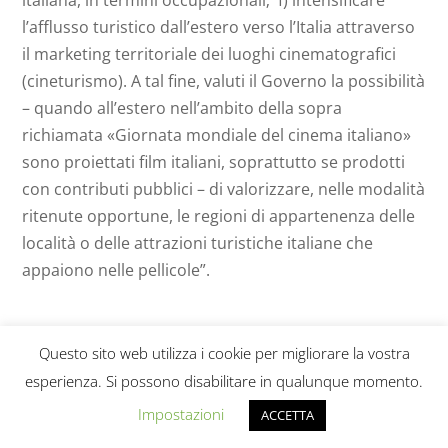
l’afflusso turistico dall’estero verso l’Italia attraverso
il marketing territoriale dei luoghi cinematografici
(cineturismo). A tal fine, valuti il Governo la possibilità
– quando all’estero nell’ambito della sopra
richiamata «Giornata mondiale del cinema italiano»
sono proiettati film italiani, soprattutto se prodotti
con contributi pubblici – di valorizzare, nelle modalità
ritenute opportune, le regioni di appartenenza delle
località o delle attrazioni turistiche italiane che
appaiono nelle pellicole”.
IMU per gli italiani all’estero
Questo sito web utilizza i cookie per migliorare la vostra
esperienza. Si possono disabilitare in qualunque momento.
Ordine del giorno
9/1074-A/8
(2019)
Accolto come raccomandazione in data 14/5/2019
Impostazioni
ACCETTA
Qui si impegnava il Governo “a valutare l’opportunità